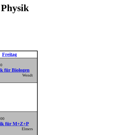
 Physik
Freitag
00
k für Biologen
Wendt
:00
ik für M+Z+P
Elmers