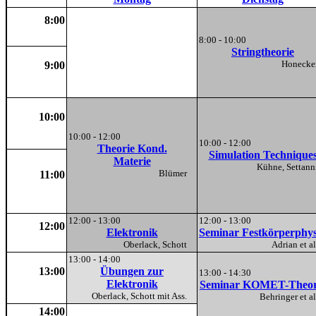
8:00
8:00 - 10:00
Stringtheorie
Honeck
9:00
10:00
10:00 - 12:00
10:00 - 12:00
Theorie Kond.
Simulation Technique
Materie
Kühne, Setta
Blümer
11:00
12:00 - 13:00
12:00 - 13:00
12:00
Elektronik
Seminar Festkörperphys
Oberlack, Schott
Adrian et 
13:00 - 14:00
13:00
Übungen zur
13:00 - 14:30
Elektronik
Seminar KOMET-Theor
Oberlack, Schott mit Ass.
Behringer et 
14:00