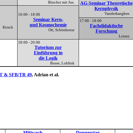
Büscher mit Ass.
AG-Seminar Theoretische
Kernphysik
Vanderhaeghen
16:00 - 18:00
Seminar Kern-
17:00 - 18:00
und Kosmochemie
Fachdidaktische
Kirsch
Ott, Schönhense
Forschung
Leisen
18:00 - 20:00
Tutorium zur
Einführung in
die Logik
Busse, Lohfink
T & SFB/TR 49
, Adrian et al.
k
Mittwoch
Donnerstag