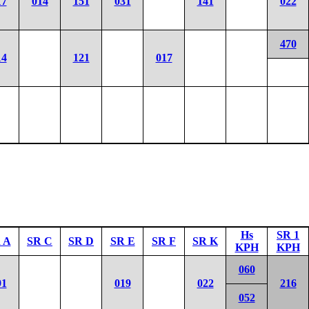
17
014
151
031
141
022
470
14
121
017
Hs
SR 1
 A
SR C
SR D
SR E
SR F
SR K
KPH
KPH
060
91
019
022
216
052