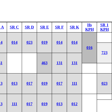
Hs
SR 1
 A
SR C
SR D
SR E
SR F
SR K
KPH
KPH
14
014
023
019
014
014
016
723
61
463
131
131
13
013
017
019
017
111
023
13
111
017
019
013
012