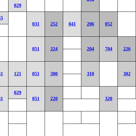
029
55
031
252
041
206
052
051
224
204
704
226
41
121
051
300
310
302
029
61
051
220
320