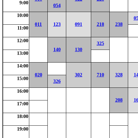
9:00
054
10:00
0
011
123
091
218
238
11:00
12:00
325
140
130
13:00
14:00
020
302
710
328
1
15:00
326
16:00
208
1
17:00
18:00
19:00