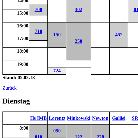
14:00
700
302
0
15:00
16:00
718
150
452
17:00
250
18:00
19:00
724
Stand: 05.02.18
Zurück
Dienstag
Hs IMB
Lorentz
Minkowski
Newton
Galilei
SR
8:00
050
010
122
228