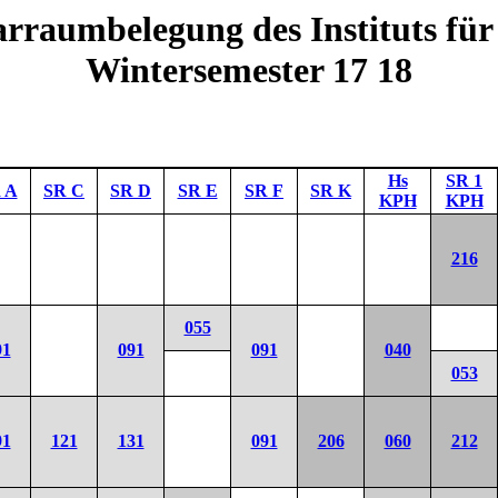
rraumbelegung des Instituts für
Wintersemester 17 18
Hs
SR 1
 A
SR C
SR D
SR E
SR F
SR K
KPH
KPH
216
055
91
091
091
040
053
91
121
131
091
206
060
212