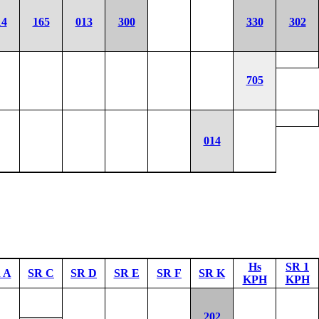
14
165
013
300
330
302
705
014
Hs
SR 1
 A
SR C
SR D
SR E
SR F
SR K
KPH
KPH
202