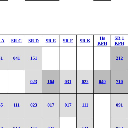
Hs
SR 1
 A
SR C
SR D
SR E
SR F
SR K
KPH
KPH
41
041
151
212
023
164
031
022
040
710
65
111
023
017
017
111
091