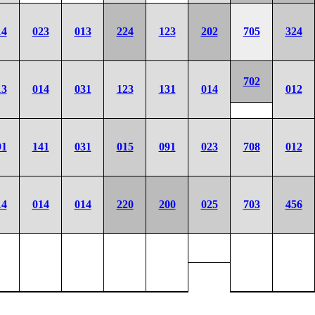
14
023
013
224
123
202
705
324
702
13
014
031
123
131
014
012
91
141
031
015
091
023
708
012
14
014
014
220
200
025
703
456