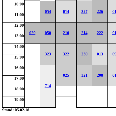
10:00
054
014
327
226
0
11:00
12:00
020
050
210
214
222
0
13:00
14:00
323
322
230
013
0
15:00
16:00
025
321
208
0
17:00
714
18:00
19:00
Stand: 05.02.18